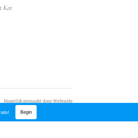
t Kat
Mogelijk gemaakt door
Webnode
Begin
atis!