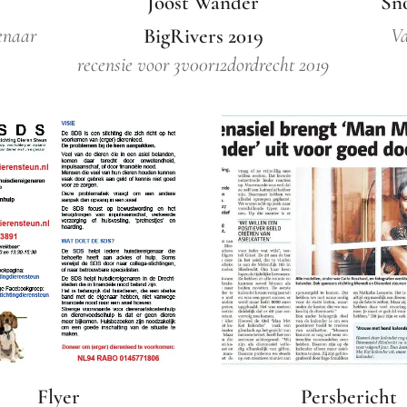
Joost Wander
Sno
enaar
BigRivers 2019
Va
recensie voor 3v00r12dordrecht 2019
Flyer
Persbericht