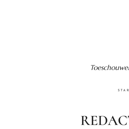
Toeschouwend
STA
REDAC