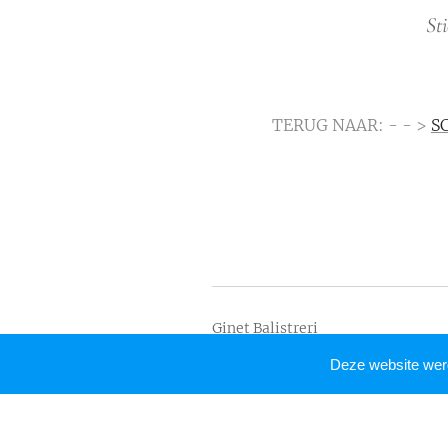
St
TERUG NAAR: - - >
S
Ginet Balistreri
Alle rechten voorbehouden 2018
Deze website we