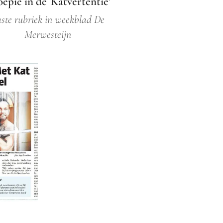
epie in de 'Katvertentie'
ste rubriek in weekblad De
Merwesteijn