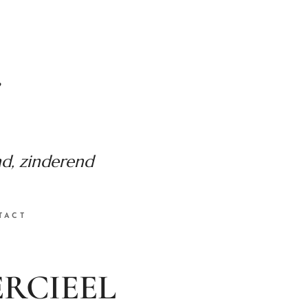
nd, zinderend
TACT
RCIEEL