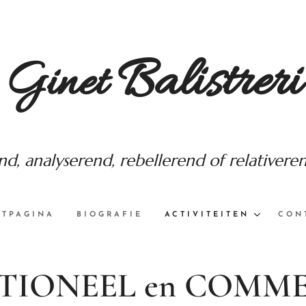
Balistreri
Ginet
, analyserend, rebellerend of relativere
schilderend, schrijvend of zingend
RTPAGINA
BIOGRAFIE
ACTIVITEITEN
CON
TIONEEL en COMME