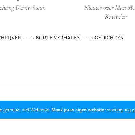
ichting Dieren Steun
Nieuws over Man Me
Kalender
CHRIJVEN
- - >
KORTE VERHALEN
- - >
GEDICHTEN
rd gemaakt met Webnode.
Maak jouw eigen website
vandaag nog gr